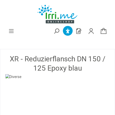
alt springen
XR - Reduzierflansch DN 150 /
125 Epoxy blau
Bildergalerie überspringen