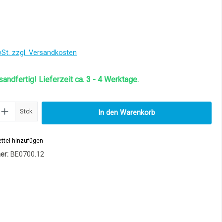
wSt. zzgl. Versandkosten
sandfertig! Lieferzeit ca. 3 - 4 Werktage.
Anzahl: Gib den gewünschten Wert ein od
Stck
In den Warenkorb
ttel hinzufügen
er:
BE0700.12