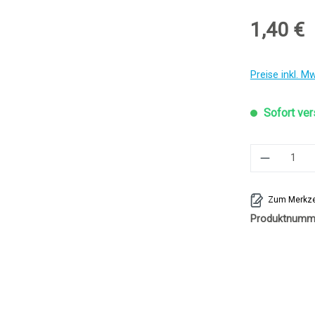
1,40 €
Preise inkl. M
Sofort ver
Produkt 
Zum Merkze
Produktnumm