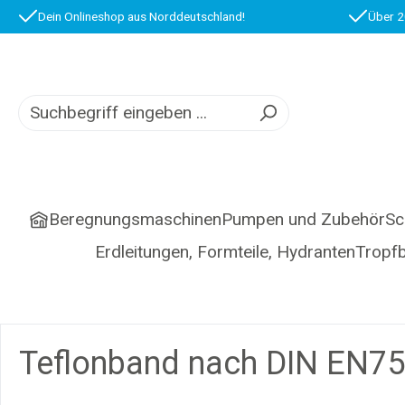
Dein Onlineshop aus Norddeutschland!
Über 2
springen
Zur Hauptnavigation springen
Beregnungsmaschinen
Pumpen und Zubehör
Sc
Erdleitungen, Formteile, Hydranten
Tropf
Teflonband nach DIN EN75