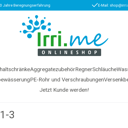
0 Jahre Beregnungserfahrung
E-Mail: shop@irri
haltschränke
Aggregatezubehör
Regner
Schläuche
Wass
bewässerung
PE-Rohr und Verschraubungen
Versenkb
Jetzt Kunde werden!
1-3