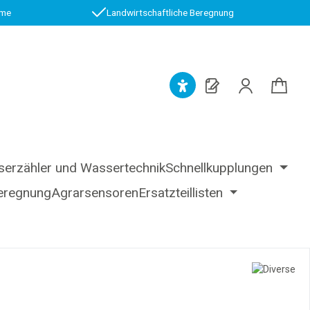
.me
Landwirtschaftliche Beregnung
erzähler und Wassertechnik
Schnellkupplungen
eregnung
Agrarsensoren
Ersatzteillisten