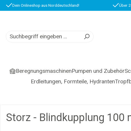
Dein Onlineshop aus Norddeutschland!
Über 2
springen
Zur Hauptnavigation springen
Beregnungsmaschinen
Pumpen und Zubehör
Sc
Erdleitungen, Formteile, Hydranten
Tropf
Storz - Blindkupplung 100 