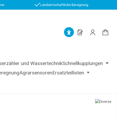
.me
Landwirtschaftliche Beregnung
erzähler und Wassertechnik
Schnellkupplungen
eregnung
Agrarsensoren
Ersatzteillisten