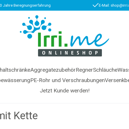
0 Jahre Beregnungserfahrung
E-Mail: shop@irri
haltschränke
Aggregatezubehör
Regner
Schläuche
Wass
bewässerung
PE-Rohr und Verschraubungen
Versenkb
Jetzt Kunde werden!
mit Kette