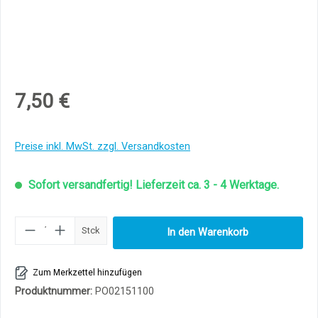
7,50 €
Preise inkl. MwSt. zzgl. Versandkosten
Sofort versandfertig! Lieferzeit ca. 3 - 4 Werktage.
Produkt Anzahl: Gib den gewünschten Wert ei
Stck
In den Warenkorb
Zum Merkzettel hinzufügen
Produktnummer:
PO02151100