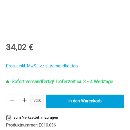
34,02 €
Preise inkl. MwSt. zzgl. Versandkosten
Sofort versandfertig! Lieferzeit ca. 3 - 4 Werktage.
Produkt Anzahl: Gib den gewünschten Wert ei
Stck
In den Warenkorb
Zum Merkzettel hinzufügen
Produktnummer:
E010.086