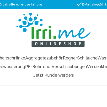
0 Jahre Beregnungserfahrung
E-Mail: shop@irri
haltschränke
Aggregatezubehör
Regner
Schläuche
Wass
bewässerung
PE-Rohr und Verschraubungen
Versenkb
Jetzt Kunde werden!