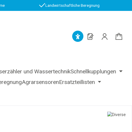
.me
Landwirtschaftliche Beregnung
erzähler und Wassertechnik
Schnellkupplungen
eregnung
Agrarsensoren
Ersatzteillisten