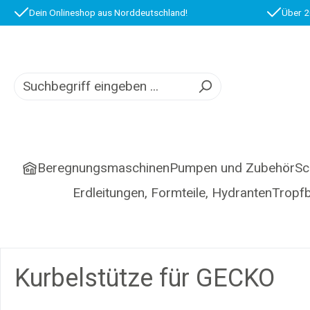
Dein Onlineshop aus Norddeutschland!
Über 2
springen
Zur Hauptnavigation springen
Beregnungsmaschinen
Pumpen und Zubehör
Sc
Erdleitungen, Formteile, Hydranten
Tropf
Kurbelstütze für GECKO