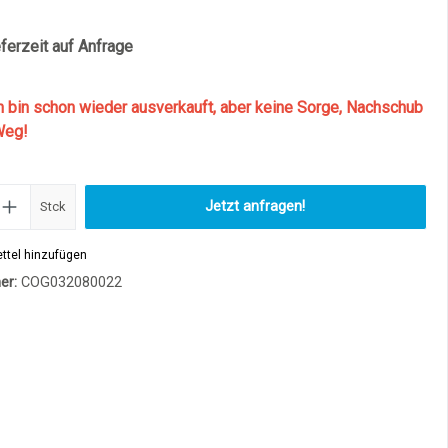
ferzeit auf Anfrage
h bin schon wieder ausverkauft, aber keine Sorge, Nachschub
Weg!
Produkt Anzahl: Gib den gewünscht
Jetzt anfragen!
Stck
ttel hinzufügen
er:
COG032080022